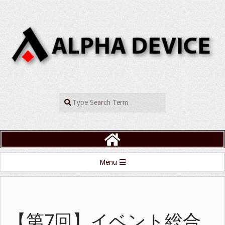
Skip
to
content
ALPHADEVIC
Search
Primary
Menu
Navigation
Menu
【第7回】イベント総合