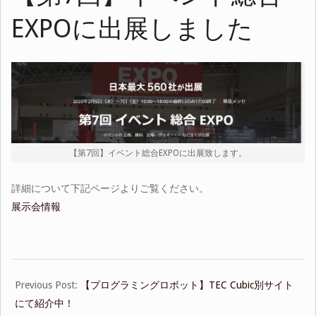
EXPOに出展しました
【第7回】イベント総合EXPOに出展致します。
詳細について下記ページよりご覧ください。
展示会情報
2020-
Previous Post:
【プログラミングロボット】TEC Cubic別サイト
01-
にて紹介中！
15