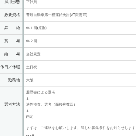
雇用形態
正社員
必要資格
普通自動車第一種運転免許(AT限定可)
昇 給
年１回(原則)
賞 与
年２回
給 与
当社規定
休日／休暇
土日祝
勤務地
大阪
履歴書による選考
↓
選考方法
適性検査、選考（面接複数回）
↓
内定
まずは、ご連絡をお願いします。詳しい募集条件をお知らせします