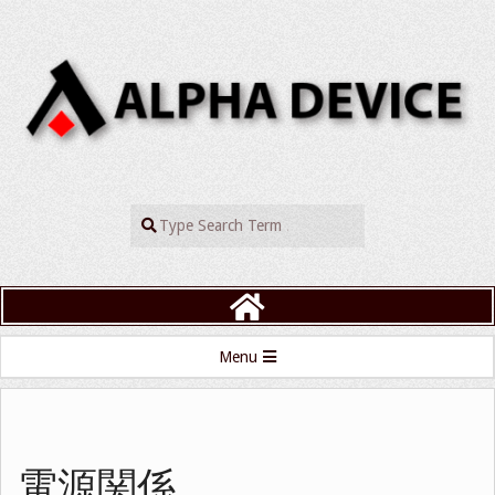
Skip
to
content
ALPHADEVIC
Search
Primary
Menu
Navigation
Menu
電源関係