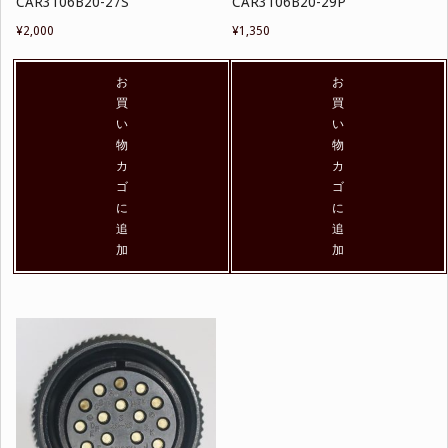
CAR3106B20-27S
CAR3106B20-29P
¥
2,000
¥
1,350
お
お
買
買
い
い
物
物
カ
カ
ゴ
ゴ
に
に
追
追
加
加