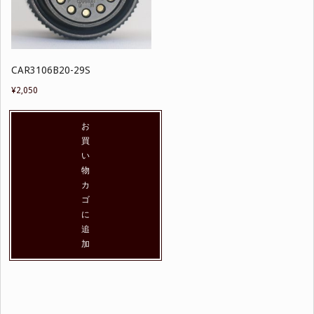
CAR3106B20-29S
¥
2,050
お
買
い
物
カ
ゴ
に
追
加