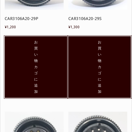
CAR3106A20-29P
CAR3106A20-29S
¥
1,200
¥
1,300
お
お
買
買
い
い
物
物
カ
カ
ゴ
ゴ
に
に
追
追
加
加