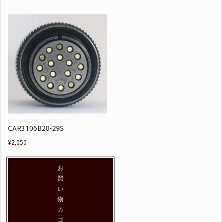
CAR3106B20-29S
¥
2,050
お
買
い
物
カ
ゴ