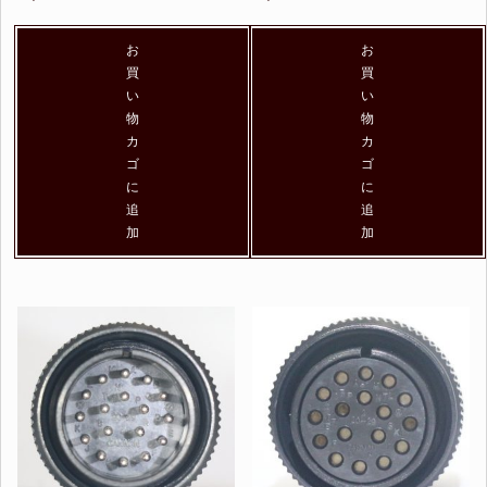
お
お
買
買
い
い
物
物
カ
カ
ゴ
ゴ
に
に
追
追
加
加