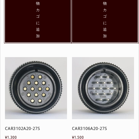
物
物
カ
カ
ゴ
ゴ
に
に
追
追
加
加
CAR3102A20-27S
CAR3106A20-27S
¥
1,300
¥
1,500