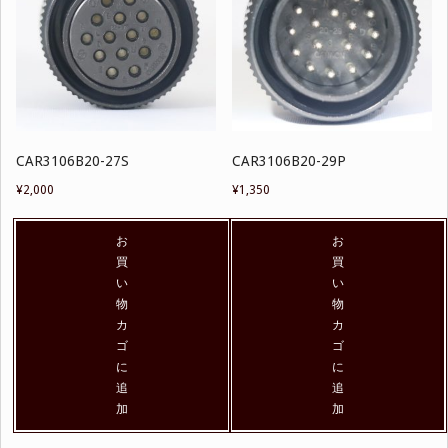
CAR3106B20-27S
CAR3106B20-29P
¥
2,000
¥
1,350
お
お
買
買
い
い
物
物
カ
カ
ゴ
ゴ
に
に
追
追
加
加