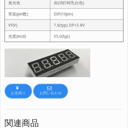
発光色
赤(消灯時乳白色)
実装(pin数)
DIP(10pin)
VF(V)
7.6(typ) DP=3.8V
光度(mcd)
35.0(typ)
お見積り
お問い合わせ
関連商品