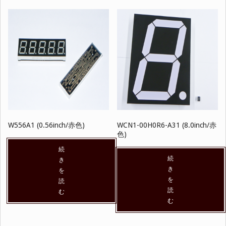
W556A1 (0.56inch/赤色)
WCN1-00H0R6-A31 (8.0inch/赤
色)
続
続
き
き
を
を
読
読
む
む