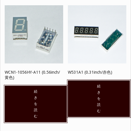
WCN1-1056HY-A11 (0.56inch/
W531A1 (0.31inch/赤色)
黄色)
続
続
き
き
を
を
読
読
む
む