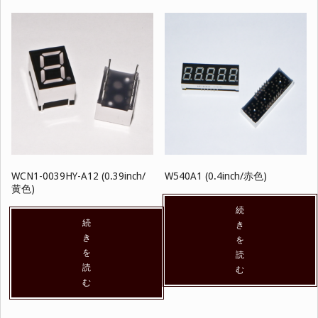
WCN1-0039HY-A12 (0.39inch/
W540A1 (0.4inch/赤色)
黄色)
続
続
き
き
を
を
読
読
む
む