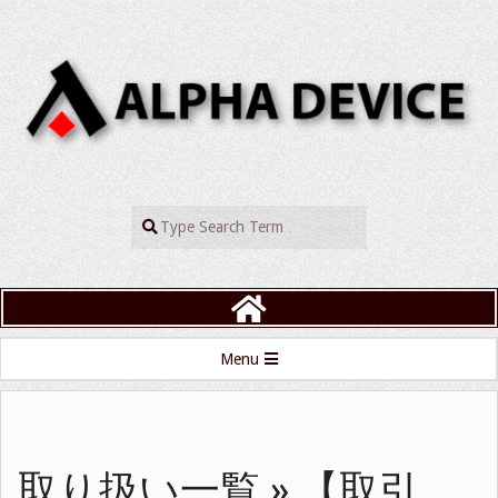
Skip
to
content
ALPHADEVIC
Search
Primary
Menu
Navigation
Menu
取り扱い一覧 »
【取引