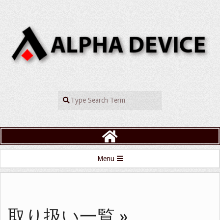
Skip
to
content
ALPHADEVIC
Search
Primary
Menu
Navigation
Menu
取り扱い一覧 »